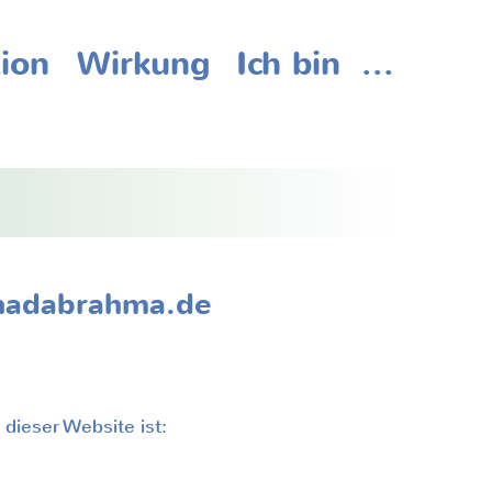
ion
Wirkung
Ich bin
...
ion
Wirkung
Ich bin
...
 nadabrahma.de
 dieser Website ist: